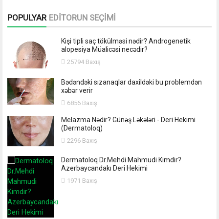
POPULYAR
EDİTORUN SEÇİMİ
Kişi tipli saç tökülməsi nədir? Androgenetik
alopesiya Müalicəsi necədir?
25794 Baxış
Bədəndəki sızanaqlar daxildəki bu problemdən
xəbər verir
6856 Baxış
Melazma Nədir? Günəş Ləkələri - Deri Hekimi
(Dermatoloq)
2296 Baxış
Dermatoloq Dr.Mehdi Mahmudi Kimdir?
Azerbaycandakı Deri Hekimi
1971 Baxış