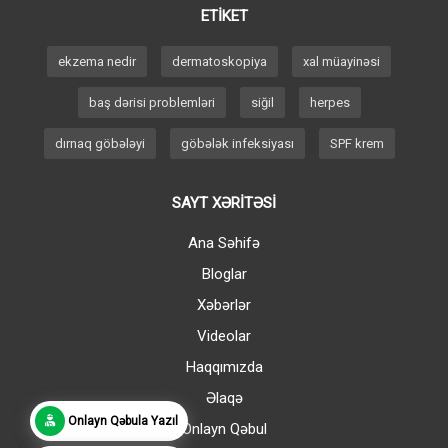
ETİKET
ekzema nedir
dermatoskopiya
xal müayinəsi
baş dərisi problemləri
siğil
herpes
dırnaq göbələyi
göbələk infeksiyası
SPF krem
SAYT XƏRİTƏSİ
Ana Səhifə
Bloglar
Xəbərlər
Videolar
Haqqımızda
Əlaqə
Onlayn Qəbula Yazıl
Onlayn Qəbul