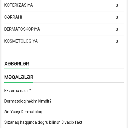
KOTERİZASİYA
0
CƏRRAHİ
0
DERMATOSKOPİYA
0
KOSMETOLOGİYA
0
XƏBƏRLƏR
MƏQALƏLƏR
Ekzema nədir?
Dermatoloq həkim kimdir?
Ən Yaxşı Dermatoloq
Sızanaq haqqında doğru bilinən 3 vacib fakt