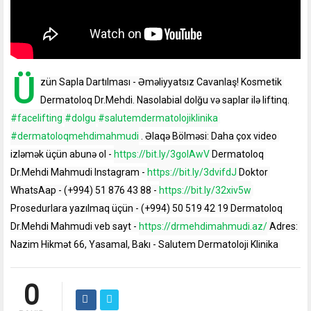
Ü
zün Sapla Dartılması - Əməliyyatsız Cavanlaş! Kosmetik 
Dermatoloq Dr.Mehdi. Nasolabial dolğu və saplar ilə liftinq.
#facelifting
#dolgu
#salutemdermatolojiklinika
#dermatoloqmehdimahmudi
 . Əlaqə Bölməsi: Daha çox video 
izləmək üçün abunə ol - 
https://bit.ly/3golAwV
 Dermatoloq 
Dr.Mehdi Mahmudi Instagram - 
https://bit.ly/3dvifdJ
 Doktor 
WhatsAap - (+994) 51 876 43 88 - 
https://bit.ly/32xiv5w
Prosedurlara yazılmaq üçün - (+994) 50 519 42 19 Dermatoloq 
Dr.Mehdi Mahmudi veb sayt - 
https://drmehdimahmudi.az/
 Adres: 
Nazim Hikmət 66, Yasamal, Bakı - Salutem Dermatoloji Klinika 
0