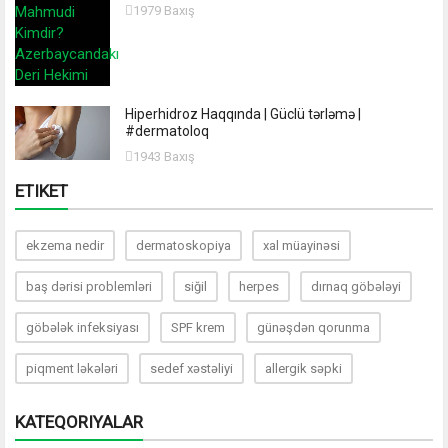
1979 Baxış
Hiperhidroz Haqqında | Güclü tərləmə |
#dermatoloq
1943 Baxış
ETIKET
ekzema nedir
dermatoskopiya
xal müayinəsi
baş dərisi problemləri
siğil
herpes
dırnaq göbələyi
göbələk infeksiyası
SPF krem
günəşdən qorunma
piqment ləkələri
sedef xəstəliyi
allergik səpki
KATEQORIYALAR