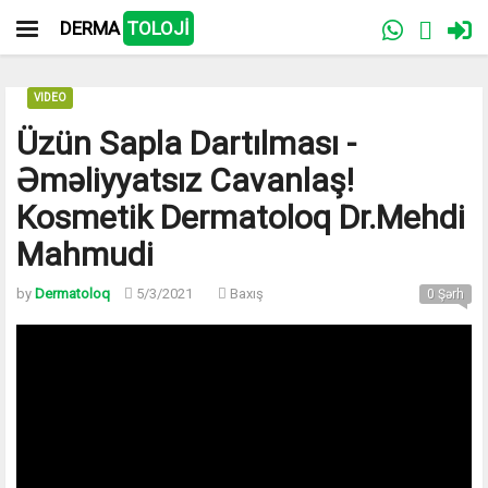
DERMA
TOLOJİ
VIDEO
Üzün Sapla Dartılması -
Əməliyyatsız Cavanlaş!
Kosmetik Dermatoloq Dr.Mehdi
Mahmudi
by
Dermatoloq
5/3/2021
Baxış
0 Şərh