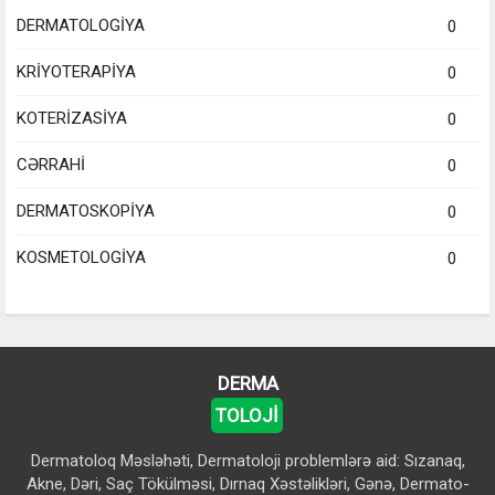
DERMATOLOGİYA
0
KRİYOTERAPİYA
0
KOTERİZASİYA
0
CƏRRAHİ
0
DERMATOSKOPİYA
0
KOSMETOLOGİYA
0
DERMA
TOLOJİ
Dermatoloq Məsləhəti, Dermatoloji problemlərə aid: Sızanaq,
Akne, Dəri, Saç Tökülməsi, Dırnaq Xəstəlikləri, Gənə, Dermato-