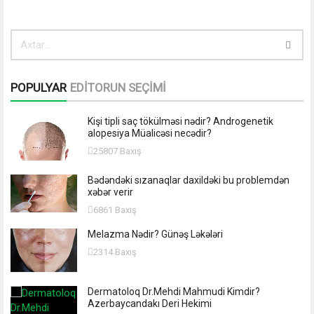
POPULYAR
EDİTORUN SEÇİMİ
Kişi tipli saç tökülməsi nədir? Androgenetik
alopesiya Müalicəsi necədir?
25807 Baxış
Bədəndəki sızanaqlar daxildəki bu problemdən
xəbər verir
6861 Baxış
Melazma Nədir? Günəş Ləkələri
2314 Baxış
Dermatoloq Dr.Mehdi Mahmudi Kimdir?
Azerbaycandakı Deri Hekimi