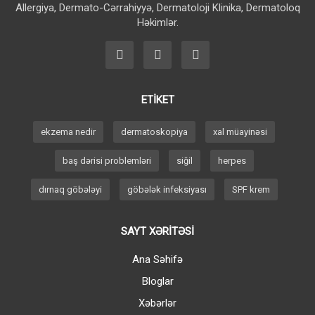
Allergiya, Dermato-Cərrahiyyə, Dermatoloji Klinika, Dermatoloq
Həkimlər.
ETİKET
ekzema nedir
dermatoskopiya
xal müayinəsi
baş dərisi problemləri
siğil
herpes
dırnaq göbələyi
göbələk infeksiyası
SPF krem
SAYT XƏRİTƏSİ
Ana Səhifə
Bloglar
Xəbərlər