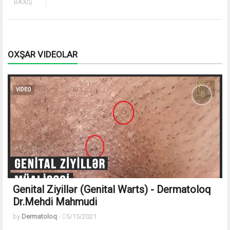
BAXIŞ
OXŞAR VIDEOLAR
VIDEO
Genital Ziyillər (Genital Warts) - Dermatoloq
Dr.Mehdi Mahmudi
by
Dermatoloq
-
5/15/2021