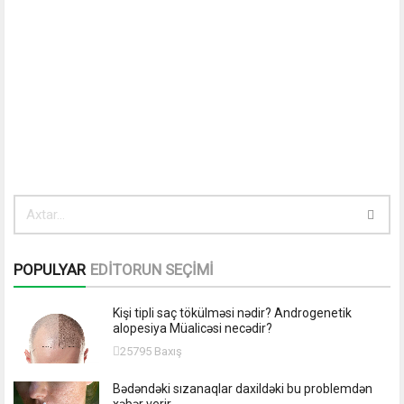
POPULYAR
EDİTORUN SEÇİMİ
Kişi tipli saç tökülməsi nədir? Androgenetik
alopesiya Müalicəsi necədir?
25795 Baxış
Bədəndəki sızanaqlar daxildəki bu problemdən