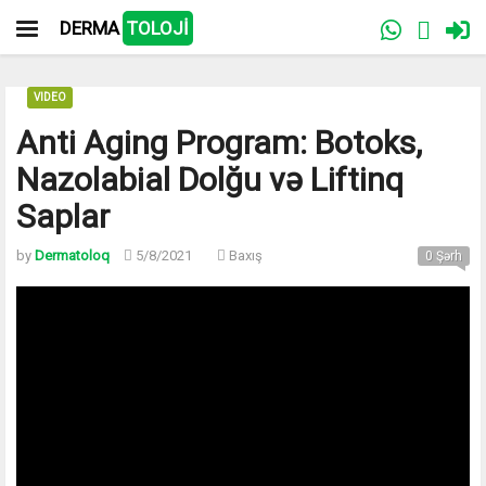
DERMA
TOLOJİ
VIDEO
Anti Aging Program: Botoks,
Nazolabial Dolğu və Liftinq
Saplar
by
Dermatoloq
5/8/2021
Baxış
0 Şərh