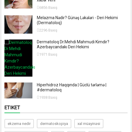
xəbər verir
6856 Baxış
Melazma Nədir? Günəş Ləkələri - Deri Hekimi
(Dermatoloq)
2296 Baxış
Dermatoloq Dr.Mehdi Mahmudi Kimdir?
Azerbaycandakı Deri Hekimi
1971 Baxış
Hiperhidroz Haqqında | Güclü tərləmə |
#dermatoloq
1938 Baxış
ETIKET
ekzema nedir
dermatoskopiya
xal müayinəsi