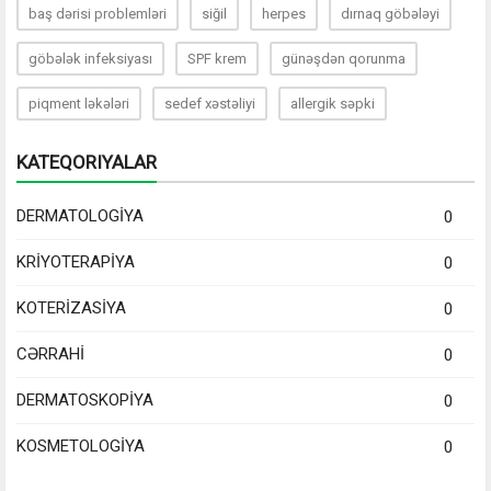
baş dərisi problemləri
siğil
herpes
dırnaq göbələyi
göbələk infeksiyası
SPF krem
günəşdən qorunma
piqment ləkələri
sedef xəstəliyi
allergik səpki
KATEQORIYALAR
DERMATOLOGİYA
0
KRİYOTERAPİYA
0
KOTERİZASİYA
0
CƏRRAHİ
0
DERMATOSKOPİYA
0
KOSMETOLOGİYA
0