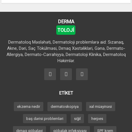
DERMA
TOLOJİ
Dermatoloq Məsləhəti, Dermatoloji problemlərə aid: Sızanaq,
Akne, Dəri, Saç Tökülməsi, Dırnaq Xəstəlikləri, Gənə, Dermato-
Allergiya, Dermato-Cərrahiyyə, Dermatoloji Klinika, Dermatoloq
Həkimlər.
ETİKET
ekzema nedir
dermatoskopiya
xal müayinəsi
baş dərisi problemləri
siğil
herpes
dırnaq göbələyi
göbələk infeksiyası
SPF krem