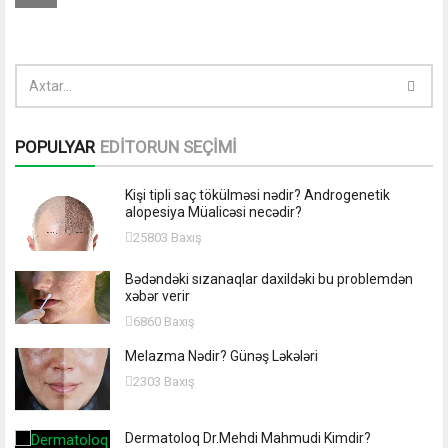
POPULYAR
EDİTORUN SEÇİMİ
Kişi tipli saç tökülməsi nədir? Androgenetik
alopesiya Müalicəsi necədir?
25803 Baxış
Bədəndəki sızanaqlar daxildəki bu problemdən
xəbər verir
6860 Baxış
Melazma Nədir? Günəş Ləkələri
2303 Baxış
Dermatoloq Dr.Mehdi Mahmudi Kimdir?