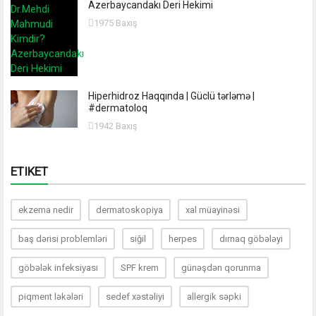
Azerbaycandakı Deri Hekimi
1975 Baxış
Hiperhidroz Haqqında | Güclü tərləmə |
#dermatoloq
1942 Baxış
ETIKET
ekzema nedir
dermatoskopiya
xal müayinəsi
baş dərisi problemləri
siğil
herpes
dırnaq göbələyi
göbələk infeksiyası
SPF krem
günəşdən qorunma
piqment ləkələri
sedef xəstəliyi
allergik səpki