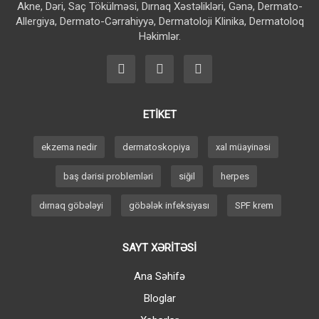
Akne, Dəri, Saç Tökülməsi, Dırnaq Xəstəlikləri, Gənə, Dermato-
Allergiya, Dermato-Cərrahiyyə, Dermatoloji Klinika, Dermatoloq
Həkimlər.
ETİKET
ekzema nedir
dermatoskopiya
xal müayinəsi
baş dərisi problemləri
siğil
herpes
dırnaq göbələyi
göbələk infeksiyası
SPF krem
SAYT XƏRİTƏSİ
Ana Səhifə
Bloglar