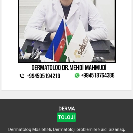
DERMA
TOLOJİ
Dermatoloq Məsləhəti, Dermatoloji problemlərə aid: Sızanaq,