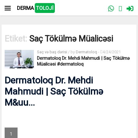
DERMA
TOLOJİ
Etiket:
Saç Tökülmə Müalicəsi
Saç və baş dərisi
/ by
Dermatoloq
-
4/24/2021
Dermatoloq Dr. Mehdi Mahmudi | Saç Tökülmə
Müalicəsi #dermatoloq
Dermatoloq Dr. Mehdi
Mahmudi | Saç Tökülmə
M&uu...
1