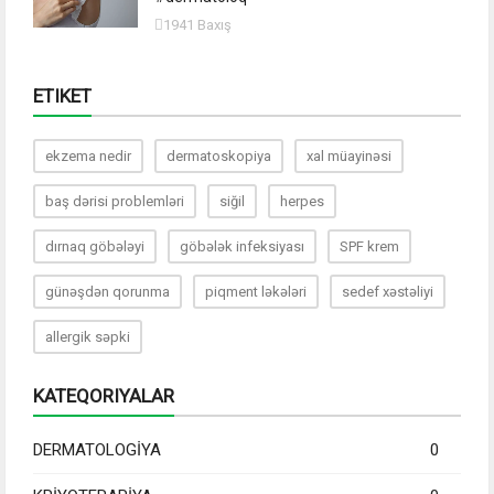
1941 Baxış
ETIKET
ekzema nedir
dermatoskopiya
xal müayinəsi
baş dərisi problemləri
siğil
herpes
dırnaq göbələyi
göbələk infeksiyası
SPF krem
günəşdən qorunma
piqment ləkələri
sedef xəstəliyi
allergik səpki
KATEQORIYALAR
DERMATOLOGİYA
0