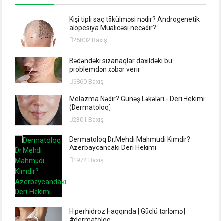
Kişi tipli saç tökülməsi nədir? Androgenetik
alopesiya Müalicəsi necədir?
25802 Baxış
Bədəndəki sızanaqlar daxildəki bu
problemdən xəbər verir
6860 Baxış
Melazma Nədir? Günəş Ləkələri - Deri Hekimi
(Dermatoloq)
2301 Baxış
Dermatoloq Dr.Mehdi Mahmudi Kimdir?
Azerbaycandakı Deri Hekimi
1974 Baxış
Hiperhidroz Haqqında | Güclü tərləmə |
#dermatoloq