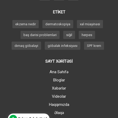
ETİKET
ekzema nedir
dermatoskopiya
xal müayinəsi
baş dərisi problemləri
siğil
herpes
dırnaq göbələyi
göbələk infeksiyası
SPF krem
SAYT XƏRİTƏSİ
Ana Səhifə
Bloglar
Xəbərlər
Videolar
Haqqımızda
Əlaqə