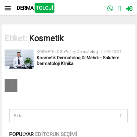
DERMA
TOLOJİ
Etiket:
Kosmetik
KOSMETOLOGİYA
/ by
Dermatoloq
-
6/16/2021
Kosmetik Dermatoloq Dr.Mehdi - Salutem
Dermatoloji Klinika
1
POPULYAR
EDİTORUN SEÇİMİ