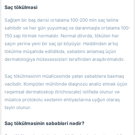
Saç tökülməsi
Sağlam bir baş dərisi ortalama 100-200 min saç telinə
sahibdir və hər gün yuyulmaq və daranmaqla ortalama 100-
150 sap itirmək normaldır.
Normal dövrdə, tökülən hər
saçın yerinə yeni bir saç ipi böyüyür.
Həddindən artıq
tökülmə müşahidə edildikdə, səbəbini anlamaq üçün
dermatologiya mütəxəssisləri tərəfindən araşdırılmalıdır.
Saç tökülməsinin müalicəsində yatan səbəblərə baxmaq
vacibdir.
Kompüter mühitində diaqnozu analiz etmək üçün
rəqəmsal dermatoskop (trichoscale) istifadə olunur və
müalicə protokolu xəstənin ehtiyaclarına uyğun olaraq
təyin olunur.
Saç tökülməsinin səbəbləri nədir?