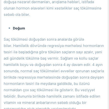
doğuşa nəzarət dərmanları, arıqlama həbləri, istifadə
olunan hormon əlavələri kimi xəstəliklər saç tökülməsinə
səbəb ola bilər.
Doğum
Saç tökülməsi doğuşdan sonra analarda görülə
bilər.
Hamiləlik dövründə regresiya mərhələsi hormonların
təsiri ilə başladığına görə tökülən saçların sayı azalır, yəni
adi gündəlik tökülmə baş vermir.
Sağlam və kollu saçlar
hamiləlik boyu və doğuşdan sonra 4 ay davam edir.
4 ayın
sonunda, normal saç tökülmələri əvvəllər qorunan saçlarla
birlikdə reqressiya mərhələsində doğuşdan sonra dəyişən
hormonların təsiri ilə meydana gəldikdə, bu özünü
normaldan çox saç tökülməsi ilə göstərir.
Bu vəziyyət
təbiidir.
Bununla birlikdə hamiləlik zamanı istifadə edilən
vitamin və mineral anbarlarının səbəb olduğu bir
çatışmazlığın olub olmadığı yoxlanılmalıdır.