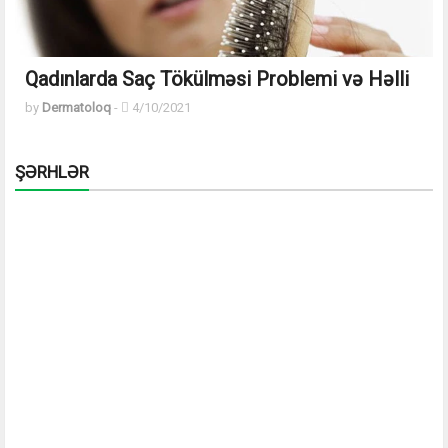
Qadınlarda Saç Tökülməsi Problemi və Həlli
by
Dermatoloq
-
4/10/2021
ŞƏRHLƏR