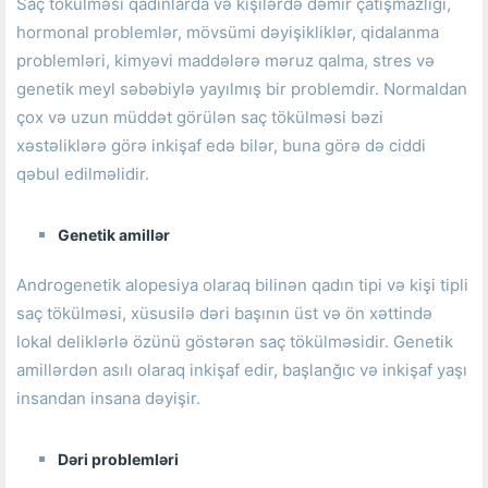
Saç tökülməsi qadınlarda və kişilərdə dəmir çatışmazlığı,
hormonal problemlər, mövsümi dəyişikliklər, qidalanma
problemləri, kimyəvi maddələrə məruz qalma, stres və
genetik meyl səbəbiylə yayılmış bir problemdir.
Normaldan
çox və uzun müddət görülən saç tökülməsi bəzi
xəstəliklərə görə inkişaf edə bilər, buna görə də ciddi
qəbul edilməlidir.
Genetik amillər
Androgenetik alopesiya olaraq bilinən qadın tipi və kişi tipli
saç tökülməsi, xüsusilə dəri başının üst və ön xəttində
lokal deliklərlə özünü göstərən saç tökülməsidir.
Genetik
amillərdən asılı olaraq inkişaf edir, başlanğıc və inkişaf yaşı
insandan insana dəyişir.
Dəri problemləri