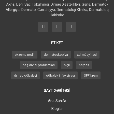
Akne, Dəri, Saç Tökülməsi, Dırnaq Xəstəlikləri, Gənə, Dermato-
Allergiya, Dermato-Cərrahiyyə, Dermatoloji Klinika, Dermatoloq
Həkimlər.
ETİKET
ekzema nedir
dermatoskopiya
xal müayinəsi
baş dərisi problemləri
siğil
herpes
dırnaq göbələyi
göbələk infeksiyası
SPF krem
SAYT XƏRİTƏSİ
Ana Səhifə
Bloglar