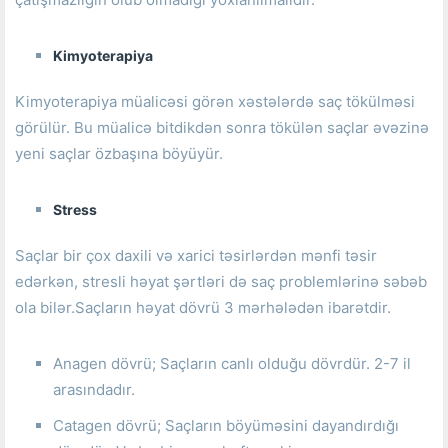
Kimyoterapiya
Kimyoterapiya müalicəsi görən xəstələrdə saç tökülməsi
görülür.
Bu müalicə bitdikdən sonra tökülən saçlar əvəzinə
yeni saçlar özbaşına böyüyür.
Stress
Saçlar bir çox daxili və xarici təsirlərdən mənfi təsir
edərkən, stresli həyat şərtləri də saç problemlərinə səbəb
ola bilər.Saçların həyat dövrü 3 mərhələdən ibarətdir.
Anagen dövrü;
Saçların canlı olduğu dövrdür.
2-7 il
arasındadır.
Catagen dövrü;
Saçların böyüməsini dayandırdığı