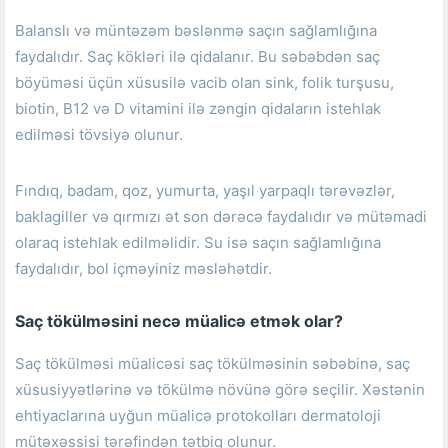
Balanslı və müntəzəm bəslənmə saçın sağlamlığına
faydalıdır.
Saç kökləri ilə qidalanır.
Bu səbəbdən saç
böyüməsi üçün xüsusilə vacib olan sink, folik turşusu,
biotin, B12 və D vitamini ilə zəngin qidaların istehlak
edilməsi tövsiyə olunur.
Fındıq, badam, qoz, yumurta, yaşıl yarpaqlı tərəvəzlər,
baklagiller və qırmızı ət son dərəcə faydalıdır və mütəmadi
olaraq istehlak edilməlidir.
Su isə saçın sağlamlığına
faydalıdır, bol içməyiniz məsləhətdir.
Saç tökülməsini necə müalicə etmək olar?
Saç tökülməsi müalicəsi saç tökülməsinin səbəbinə, saç
xüsusiyyətlərinə və tökülmə növünə görə seçilir.
Xəstənin
ehtiyaclarına uyğun müalicə protokolları dermatoloji
mütəxəssisi tərəfindən tətbiq olunur.