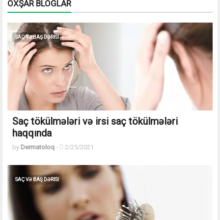
OXŞAR BLOGLAR
SAÇ VƏ BAŞ DƏRISI
Saç tökülmələri və irsi saç tökülmələri
haqqında
by
Dermatoloq
-
2/25/2021
SAÇ VƏ BAŞ DƏRISI