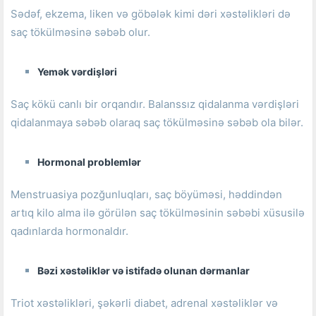
Sədəf, ekzema, liken və göbələk kimi dəri xəstəlikləri də
saç tökülməsinə səbəb olur.
Yemək vərdişləri
Saç kökü canlı bir orqandır.
Balanssız qidalanma vərdişləri
qidalanmaya səbəb olaraq saç tökülməsinə səbəb ola bilər.
Hormonal problemlər
Menstruasiya pozğunluqları, saç böyüməsi, həddindən
artıq kilo alma ilə görülən saç tökülməsinin səbəbi xüsusilə
qadınlarda hormonaldır.
Bəzi xəstəliklər və istifadə olunan dərmanlar
Triot xəstəlikləri, şəkərli diabet, adrenal xəstəliklər və