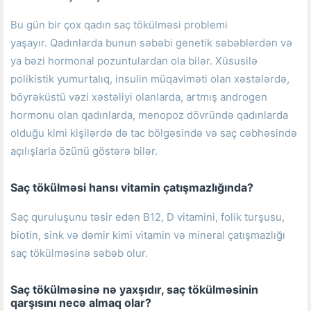
Bu gün bir çox qadın saç tökülməsi problemi
yaşayır.
Qadınlarda bunun səbəbi genetik səbəblərdən və
ya bəzi hormonal pozuntulardan ola bilər.
Xüsusilə
polikistik yumurtalıq, insulin müqaviməti olan xəstələrdə,
böyrəküstü vəzi xəstəliyi olanlarda, artmış androgen
hormonu olan qadınlarda, menopoz dövründə qadınlarda
olduğu kimi kişilərdə də tac bölgəsində və saç cəbhəsində
açılışlarla özünü göstərə bilər.
Saç tökülməsi hansı vitamin çatışmazlığında?
Saç quruluşunu təsir edən B12, D vitamini, folik turşusu,
biotin, sink və dəmir kimi vitamin və mineral çatışmazlığı
saç tökülməsinə səbəb olur.
Saç tökülməsinə nə yaxşıdır, saç tökülməsinin
qarşısını necə almaq olar?