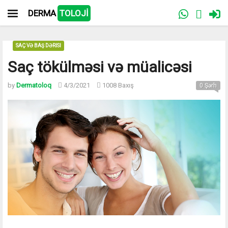
DERMA
TOLOJİ
SAÇ VƏ BAŞ DƏRISI
Saç tökülməsi və müalicəsi
by
Dermatoloq
4/3/2021
1008 Baxış
0 Şərh