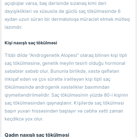
açıqlıqlar varsa, baş dərisində sızanaq kimi dəri
dəyişiklikləri və xüsusilə də güclü saç tökülməsində 6
aydan uzun sürən bir dermatoloqa müraciət etmək mütləq
lazımdır.
Kişi naxışlı saç tökülməsi
Tibbi dildə "Androgenetik Alopesi" olaraq bilinən kişi tipli
saç tökülməsinə, genetik meylin təsirli olduğu hormonal
səbəblər səbəb olur.
Bununla birlikdə, xəstə qəflətən
inkişaf edən və çox sürətlə irəliləyən kişi tipli saç
tökülməsində androgenik xəstəliklər baxımından
qiymətləndirilməlidir.
Saç tökülməsinin yüzdə 80-i kişinin
saç tökülməsindən qaynaqlanır.
Kişilərdə saç tökülməsi
başın yuxarı hissəsindən başlayır və cəbhə xətti zaman
keçdikcə yox olur.
Qadın naxışlı saç tökülməsi