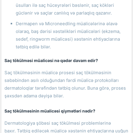
üsulları ilə saç hüceyrələri bəslənir, saç kökləri
güclənir və saçlar canlılıq və parlaqlıq qazanır.
Dermapen və Microneedling müalicələrinə əlavə
olaraq, baş dərisi xəstəlikləri müalicələri (ekzema,
sedef, ringworm müalicəsi) xəstənin ehtiyaclarına
tətbiq edilə bilər.
Saç tökülməsi müalicəsi nə qədər davam edir?
Saç tökülməsinin müalicə prosesi saç tökülməsinin
səbəbindən asılı olduğundan fərdi müalicə protokolları
dermatoloqlar tərəfindən tətbiq olunur.
Buna görə, proses
şəxsdən adama dəyişə bilər.
Saç tökülməsinin müalicəsi
qiymətləri nədir?
Dermatologiya şöbəsi saç tökülməsi problemlərinə
baxır.
Tətbiq ediləcək müalicə xəstənin ehtiyaclarına uyğun