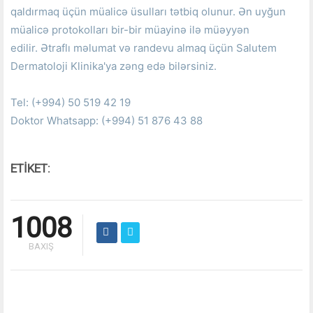
qaldırmaq üçün müalicə üsulları tətbiq olunur.
Ən uyğun
müalicə protokolları bir-bir müayinə ilə müəyyən
edilir.
Ətraflı məlumat və randevu almaq üçün Salutem
Dermatoloji Klinika'ya zəng edə bilərsiniz.
Tel: (+994) 50 519 42 19
Doktor Whatsapp: (+994) 51 876 43 88
ETİKET:
1008
BAXIŞ