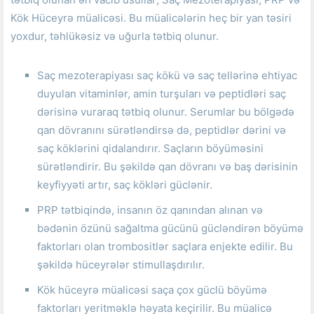
Kök Hüceyrə müalicəsi.
Bu müalicələrin heç bir yan təsiri
yoxdur, təhlükəsiz və uğurla tətbiq olunur.
Saç mezoterapiyası saç kökü və saç tellərinə ehtiyac
duyulan vitaminlər, amin turşuları və peptidləri saç
dərisinə vuraraq tətbiq olunur.
Serumlar bu bölgədə
qan dövranını sürətləndirsə də, peptidlər dərini və
saç köklərini qidalandırır.
Saçların böyüməsini
sürətləndirir.
Bu şəkildə qan dövranı və baş dərisinin
keyfiyyəti artır, saç kökləri güclənir.
PRP tətbiqində, insanın öz qanından alınan və
bədənin özünü sağaltma gücünü gücləndirən böyümə
faktorları olan trombositlər saçlara enjekte edilir.
Bu
şəkildə hüceyrələr stimullaşdırılır.
Kök hüceyrə müalicəsi saça çox güclü böyümə
faktorları yeritməklə həyata keçirilir.
Bu müalicə