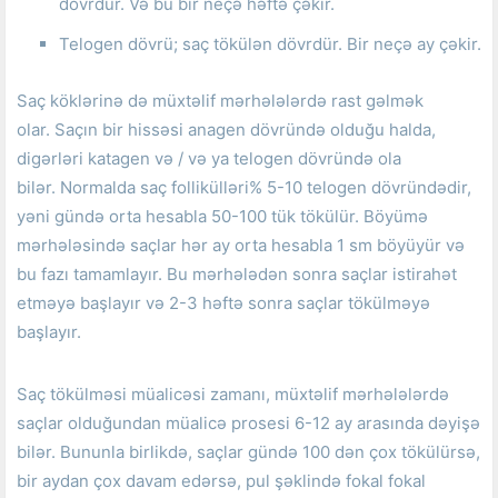
dövrdür.
Və bu bir neçə həftə çəkir.
Telogen dövrü;
saç tökülən dövrdür.
Bir neçə ay çəkir.
Saç köklərinə də müxtəlif mərhələlərdə rast gəlmək
olar.
Saçın bir hissəsi anagen dövründə olduğu halda,
digərləri katagen və / və ya telogen dövründə ola
bilər.
Normalda saç follikülləri% 5-10 telogen dövründədir,
yəni gündə orta hesabla 50-100 tük tökülür.
Böyümə
mərhələsində saçlar hər ay orta hesabla 1 sm böyüyür və
bu fazı tamamlayır.
Bu mərhələdən sonra saçlar istirahət
etməyə başlayır və 2-3 həftə sonra saçlar tökülməyə
başlayır.
Saç tökülməsi müalicəsi zamanı, müxtəlif mərhələlərdə
saçlar olduğundan müalicə prosesi 6-12 ay arasında dəyişə
bilər.
Bununla birlikdə, saçlar gündə 100 dən çox tökülürsə,
bir aydan çox davam edərsə, pul şəklində fokal fokal