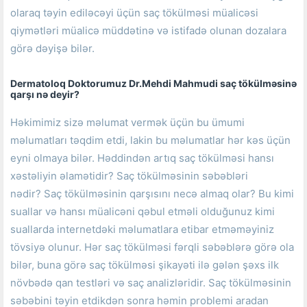
olaraq təyin ediləcəyi üçün saç tökülməsi müalicəsi
qiymətləri müalicə müddətinə və istifadə olunan dozalara
görə dəyişə bilər.
Dermatoloq Doktorumuz Dr.Mehdi Mahmudi
saç tökülməsinə
qarşı
nə deyir?
Həkimimiz sizə məlumat vermək üçün bu ümumi
məlumatları təqdim etdi, lakin bu məlumatlar hər kəs üçün
eyni olmaya bilər.
Həddindən artıq saç tökülməsi hansı
xəstəliyin əlamətidir?
Saç tökülməsinin səbəbləri
nədir?
Saç tökülməsinin qarşısını necə almaq olar?
Bu kimi
suallar və hansı müalicəni qəbul etməli olduğunuz kimi
suallarda internetdəki məlumatlara etibar etməməyiniz
tövsiyə olunur.
Hər saç tökülməsi fərqli səbəblərə görə ola
bilər, buna görə saç tökülməsi şikayəti ilə gələn şəxs ilk
növbədə qan testləri və saç analizləridir.
Saç tökülməsinin
səbəbini təyin etdikdən sonra həmin problemi aradan