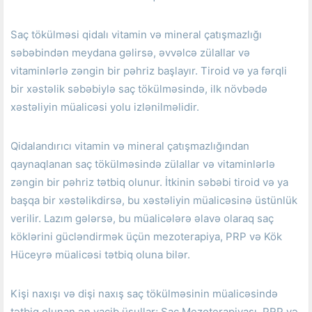
Saç tökülməsi qidalı vitamin və mineral çatışmazlığı
səbəbindən meydana gəlirsə, əvvəlcə zülallar və
vitaminlərlə zəngin bir pəhriz başlayır.
Tiroid və ya fərqli
bir xəstəlik səbəbiylə saç tökülməsində, ilk növbədə
xəstəliyin müalicəsi yolu izlənilməlidir.
Qidalandırıcı vitamin və mineral çatışmazlığından
qaynaqlanan saç tökülməsində zülallar və vitaminlərlə
zəngin bir pəhriz tətbiq olunur.
İtkinin səbəbi tiroid və ya
başqa bir xəstəlikdirsə, bu xəstəliyin müalicəsinə üstünlük
verilir.
Lazım gələrsə, bu müalicələrə əlavə olaraq saç
köklərini gücləndirmək üçün mezoterapiya, PRP və Kök
Hüceyrə müalicəsi tətbiq oluna bilər.
Kişi naxışı və dişi naxış saç tökülməsinin müalicəsində
tətbiq olunan ən vacib üsullar;
Saç Mezoterapiyası, PRP və