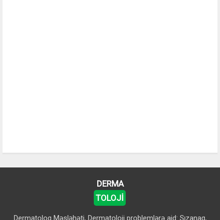
DERMA
TOLOJİ
Dermatoloq Məsləhəti, Dermatoloji problemlərə aid: Sızanaq,