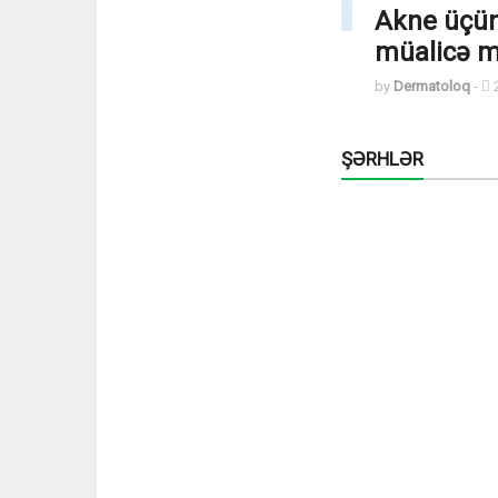
Akne üçün
müalicə m
by
Dermatoloq
-
2
ŞƏRHLƏR