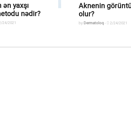
 ən yaxşı
Aknenin görünt
etodu nədir?
olur?
/24/2021
by
Dermatoloq
-
2/24/2021