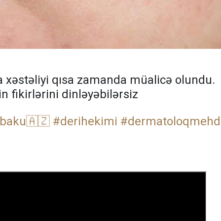
ea xəstəliyi qısa zamanda müalicə olundu.
 fikirlərini dinləyəbilərsiz
baku🇦🇿
#derihekimi
#dermatoloqmeh