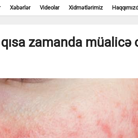
r
Xəbərlər
Videolar
Xidmətlərimiz
Haqqımız
i qısa zamanda müalicə 