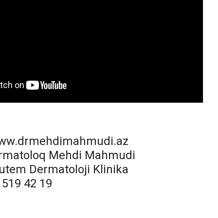
 www.drmehdimahmudi.az
ermatoloq Mehdi Mahmudi
utem Dermatoloji Klinika
 519 42 19