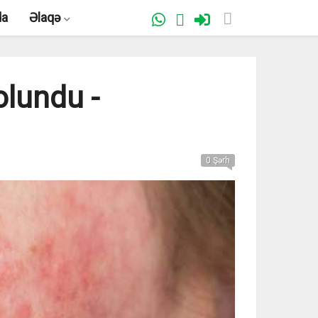
da
Əlaqə
olundu -
0 Şərh