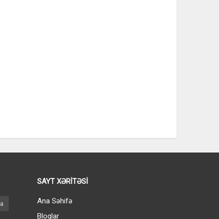
SAYT XƏRİTƏSİ
Ana Səhifə
ya
Bloglar