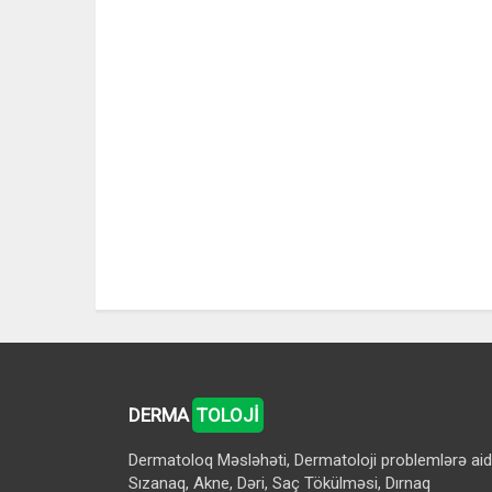
DERMA
TOLOJİ
Dermatoloq Məsləhəti, Dermatoloji problemlərə aid
Sızanaq, Akne, Dəri, Saç Tökülməsi, Dırnaq