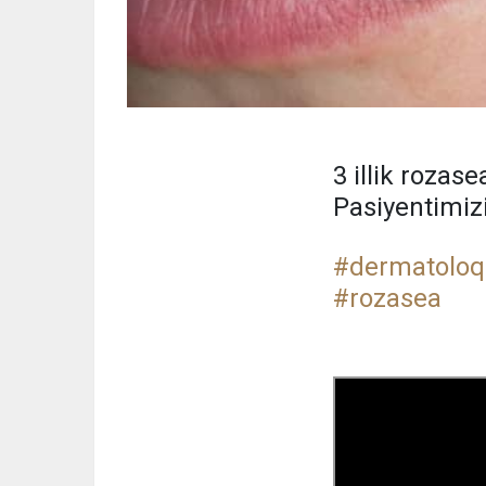
3 illik rozas
Pasiyentimizin
#dermatoloq
#rozasea