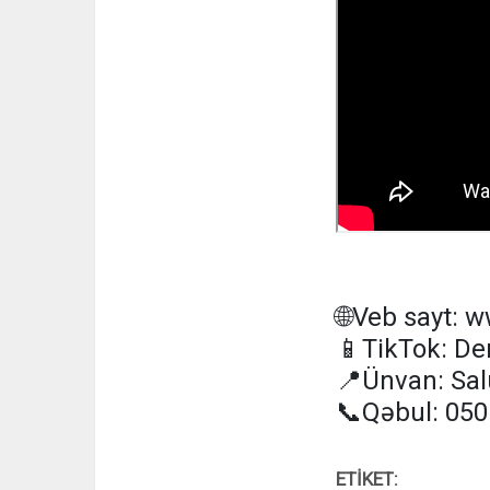
🌐Veb sayt:
📱TikTok: D
📍Ünvan: Sal
📞Qəbul: 050
ETİKET: