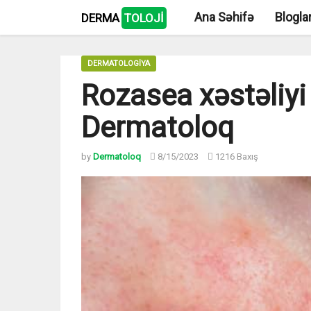
Ana Səhifə
Blogla
DERMA
TOLOJİ
DERMATOLOGİYA
Rozasea xəstəliy
Dermatoloq
by
Dermatoloq
8/15/2023
1216 Baxış